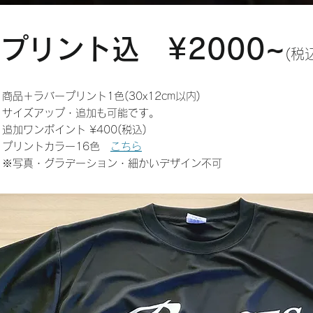
プリント込 ¥2000~
(税
商品＋ラバープリント1色(30x12cm以内)
サイズアップ・追加も可能です。
追加ワンポイント ¥400(税込)
プリントカラー16色
こちら
※写真・グラデーショ
ン・細かいデザイン不可